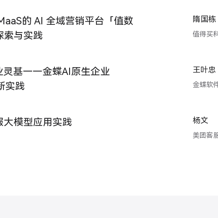
隋国栋
MaaS的 AI 全域营销平台「值数
的探索与实践
值得买
王叶忠
业灵基——金蝶AI原生企业
创新实践
金蝶软
杨文
服大模型应用实践
美团客