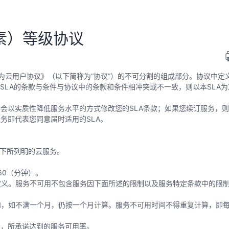
素）等级协议
华为云用户协议》（以下简称为“协议”）的不可分割的组成部分。协议中定
本SLA的条款与条件与协议中的条款和条件相冲突或不一致，则以本SLA
不会以实质性降低服务水平的方式修改您的SLA条款；如果您续订服务，
务即代表您同意届时适用的SLA。
以下所列明的云服务。
60（分钟）。
定义。服务不可用不包含服务因下面所述的限制以及服务特定条款中的限
和，如不满一个月，仍按一个月计算。服务不可用时间不得重复计算，即
务，所承诺达到的服务可用率。