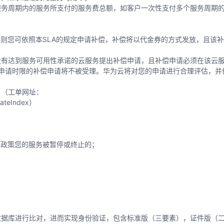
服务周期内的服务所支付的服务费总额，如客户一次性支付多个服务周期
，则您可依照本SLA的规定申请补偿，补偿将以代金券的方式发放，且该
。
没有达到服务可用性承诺的云服务提出补偿申请，且补偿申请必须在该云
申请时限的补偿申请将不被受理。华为云将对您的申请进行合理评估，并依
。（工单网址：
eateIndex
）
的政策您的服务被暂停或终止的；
数据库进行比对，进而实现身份验证，包含标准版（三要素），证件版（