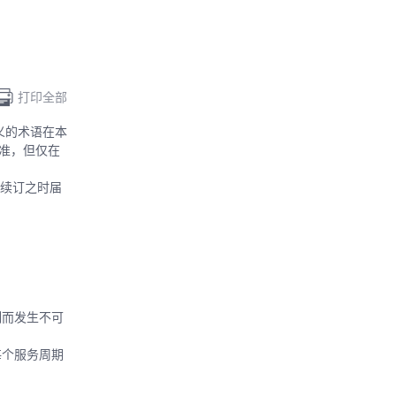
打印全部
义的术语在本
为准，但仅在
则续订之时届
制而发生不可
每个服务周期