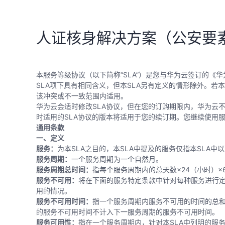
人证核身解决方案（公安要
本服务等级协议（以下简称“SLA”）是您与华为云签订的《
SLA项下具有相同含义，但本SLA另有定义的情形除外。若
该冲突或不一致范围内适用。
华为云会适时修改SLA协议，但在您的订购期限内，华为云
时适用的SLA协议的版本将适用于您的续订期。您继续使用服
通用条款
一、定义
服务：
为本SLA之目的，本SLA中提及的服务仅指本SLA中
服务周期：
一个服务周期为一个自然月。
服务周期总时间：
指每个服务周期内的总天数×24（小时）×
服务不可用：
将在下面的服务特定条款中针对每种服务进行
用的情况。
服务不可用时间：
指一个服务周期内服务不可用的时间的总
的服务不可用时间不计入下一服务周期的服务不可用时间。
服务可用性：
指在一个服务周期内，针对本SLA中列明的服