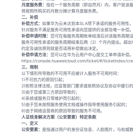
月度服务费：
指在一个服务周期（即自然月）内，客户就该
将按照所购买的月数分摊计算月度服务费。
二、补偿
补偿方式：
如果华为云未达到本SLA项下承诺的服务可用性
针对服务不满足服务可用性承诺向您提供的全部及唯一补偿
补偿申请时限：
您可在每服务周期账单结清后对该服务周期
服务可用性承诺的服务周期结束后两（2）个月内提出。超出
约定及诚信原则就是否适用补偿做出决定。
补偿申请方法：
您可以在华为云用户中心提交工单申请补偿
https://console.huaweicloud.com/ticket/#/ticketindex/cr
三、限制
以下情形所导致的不可用不应被计入服务不可用时间：
1)不可抗力的原因引起；
2)依照法律法规，应监管部门要求或依照协议及协议中援引
3)由于您或第三方原因导致的；
4)系统或服务日常维护而引起的；
5)由于您未按照服务使用文档或操作指导使用服务引起的；
6)由于网络运营商的原因导致的服务不可用。
人证核身解决方案（公安要素）特定条款
一、定义
公安要素：
是指通过用户的身份证信息、人脸图片，与权威