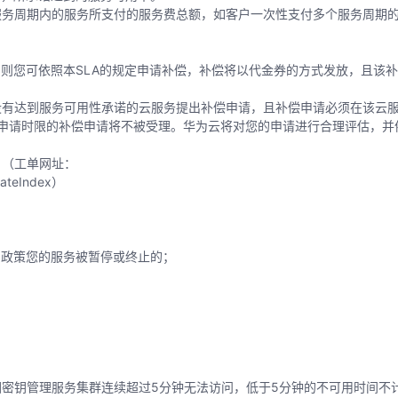
服务周期内的服务所支付的服务费总额，如客户一次性支付多个服务周期
，则您可依照本SLA的规定申请补偿，补偿将以代金券的方式发放，且该
。
没有达到服务可用性承诺的云服务提出补偿申请，且补偿申请必须在该云
申请时限的补偿申请将不被受理。华为云将对您的申请进行合理评估，并依
。（工单网址：
eateIndex
）
的政策您的服务被暂停或终止的；
密钥管理服务集群连续超过5分钟无法访问，低于5分钟的不可用时间不