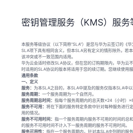
密钥管理服务（KMS）服务
本服务等级协议（以下简称“SLA”）是您与华为云签订的《
SLA项下具有相同含义，但本SLA另有定义的情形除外。若
该冲突或不一致范围内适用。
华为云会适时修改SLA协议，但在您的订购期限内，华为云
时适用的SLA协议的版本将适用于您的续订期。您继续使用服
通用条款
一、定义
服务：
为本SLA之目的，本SLA中提及的服务仅指本SLA中
服务周期：
一个服务周期为一个自然月。
服务周期总时间：
指每个服务周期内的总天数×24（小时）×
服务不可用：
将在下面的服务特定条款中针对每种服务进行
用的情况。
服务不可用时间：
指一个服务周期内服务不可用的时间的总
的服务不可用时间不计入下一服务周期的服务不可用时间。
服务可用性：
指在一个服务周期内，针对本SLA中列明的服