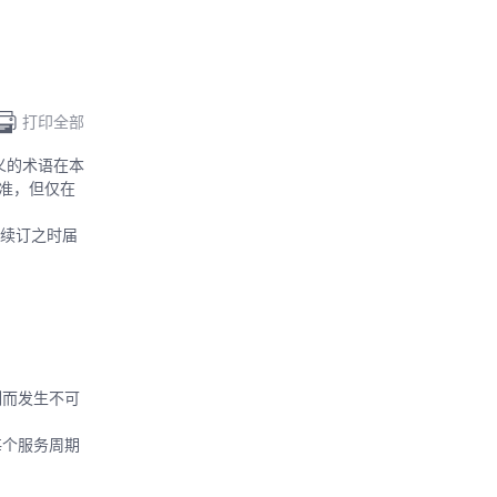
打印全部
义的术语在本
为准，但仅在
则续订之时届
制而发生不可
每个服务周期