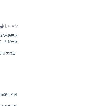
打印全部
义的术语在本
准，但仅在该
续订之时届
制而发生不可