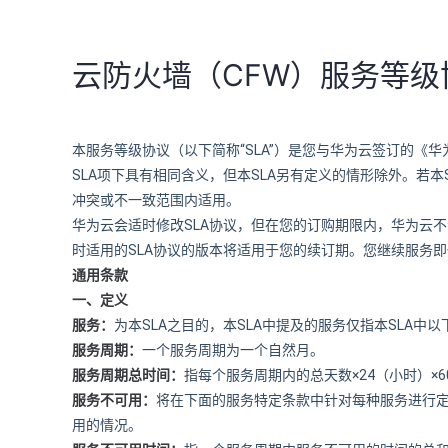
云防火墙（CFW）服务等级
“SLA”
本服务等级协议（以下简称
）是您与华为云签订的《华
SLA
SLA
项下具有相同含义，但本
另有定义的情形除外。若本
冲突或不一致范围内适用。
SLA
华为云会适时修改
协议，但在您的订购期限内，华为云不
SLA
时适用的
协议的版本将适用于您的续订期。您继续服务即
通用条款
一、定义
SLA
SLA
SLA
服务：
为本
之目的，本
中提及的服务仅指本
中以
服务周期：
一个服务周期为一个自然月。
×24
×6
服务周期总时间：
指每个服务周期内的总天数
（小时）
服务不可用：
将在下面的服务特定条款中针对每种服务进行
用的情况。