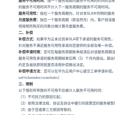
服务不可用时间：
指一个服务周期内服务不可用的时间的总
的服务不可用时间不计入下一服务周期的服务不可用时间。
SLA
服务可用性：
指在一个服务周期内，针对本
中列明的服务
月度服务费：
指在一个服务周期（即自然月）内，客户就该
将按照所购买的月数分摊计算月度服务费。
二、补偿
SLA
补偿方式：
如果华为云未达到本
项下承诺的服务可用性，
针对服务不满足服务可用性承诺向您提供的全部及唯一补偿
补偿申请时限：
您可在每服务周期账单结清后对该服务周期
2
服务可用性承诺的服务周期结束后两（
）个月内提出。超出
约定及诚信原则就是否适用补偿做出决定。
补偿申请方法：
您可以在华为云用户中心提交工单申请补偿
us#/ticketindex/createIndex
）
三、限制
以下情形所导致的不可用不应被计入服务不可用时间：
（1）
不可抗力的原因引起；
（2）
依照法律法规、协议及协议中援引的政策您的服务被暂
（3）
;
由于您或第三方原因导致的