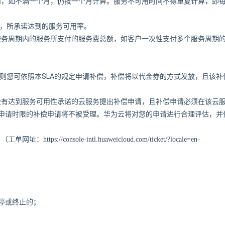
和，如不满一个月，仍按一个月计算。服务不可用时间不得重复计算，即
，所承诺达到的服务可用率。
服务周期内的服务所支付的服务费总额，如客户一次性支付多个服务周期
SLA
则您可依照本
的规定申请补偿，补偿将以代金券的方式发放，且该补
。
没有达到服务可用性承诺的云服务提出补偿申请，且补偿申请必须在该云
申请时限的补偿申请将不被受理。华为云将对您的申请进行合理评估，并
。（工单网址：
https://console-intl.huaweicloud.com/ticket/?locale=en-
停或终止的；