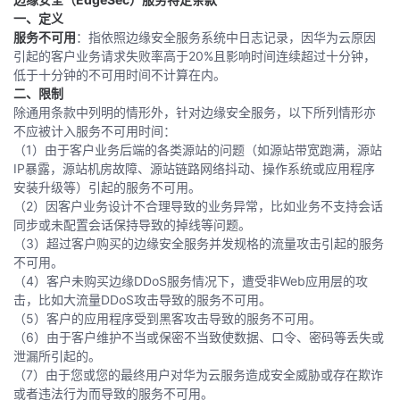
一、定义
服务不可用
：指依照边缘安全服务系统中日志记录，因华为云原因
引起的客户业务请求失败率高于20%且影响时间连续超过十分钟，
低于十分钟的不可用时间不计算在内。
二、限制
除通用条款中列明的情形外，针对边缘安全服务，以下所列情形亦
不应被计入服务不可用时间：
（1）由于客户业务后端的各类源站的问题（如源站带宽跑满，源站
IP暴露，源站机房故障、源站链路网络抖动、操作系统或应用程序
安装升级等）引起的服务不可用。
（2）因客户业务设计不合理导致的业务异常，比如业务不支持会话
同步或未配置会话保持导致的掉线等问题。
（3）超过客户购买的边缘安全服务并发规格的流量攻击引起的服务
不可用。
（4）客户未购买边缘DDoS服务情况下，遭受非Web应用层的攻
击，比如大流量DDoS攻击导致的服务不可用。
（5）客户的应用程序受到黑客攻击导致的服务不可用。
（6）由于客户维护不当或保密不当致使数据、口令、密码等丢失或
泄漏所引起的。
（7）由于您或您的最终用户对华为云服务造成安全威胁或存在欺诈
或者违法行为而导致的服务不可用。