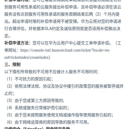
到服务可用性承诺的云服务提出补偿申请，且补偿申请必须在该云
2
服务没有达到服务可用性承诺的服务周期结束后两（
）个月内提
出。超出申请时限的补偿申请将不被受理。华为云将对您的申请进
SLA
行合理评估，并依据本
约定及诚信原则就是否适用补偿做出决
定。
补偿申请方法：
您可以在华为云用户中心提交工单申请补偿。（工
单网址：
https://console-intl.huaweicloud.com/ticket/?locale=en-
us#/ticketindex/createIndex
）
三、限制
以下情形所导致的不可用不应被计入服务不可用时间：
（1）
不可抗力的原因引起；
（2）
依照法律法规、协议及协议中援引的政策您的服务被暂停或终
止的；
（3）
;
由于您或第三方原因导致的
（4）
系统或服务日常维护而引起的；
（5）
由于您未按照服务使用文档或操作指导使用服务引起的；
（6）
由于网络运营商的原因导致的服务不可用。
边缘安全（
EdgeSec
）服务特定条款