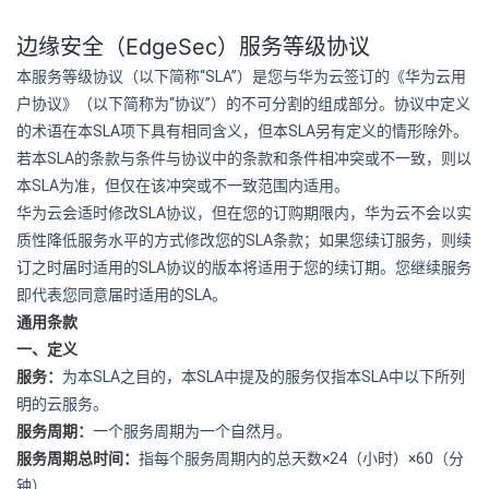
边缘安全（EdgeSec）服务等级协议
“SLA”
本服务等级协议（以下简称
）是您与华为云签订的《华为云用
“
”
户协议》（以下简称为
协议
）的不可分割的组成部分。协议中定义
SLA
SLA
的术语在本
项下具有相同含义，但本
另有定义的情形除外。
SLA
若本
的条款与条件与协议中的条款和条件相冲突或不一致，则以
SLA
本
为准，但仅在该冲突或不一致范围内适用。
SLA
华为云会适时修改
协议，但在您的订购期限内，华为云不会以实
SLA
质性降低服务水平的方式修改您的
条款；如果您续订服务，则续
SLA
订之时届时适用的
协议的版本将适用于您的续订期。您继续服务
SLA
即代表您同意届时适用的
。
通用条款
一、定义
SLA
SLA
SLA
服务：
为本
之目的，本
中提及的服务仅指本
中以下所列
明的云服务。
服务周期：
一个服务周期为一个自然月。
×24
×60
服务周期总时间：
指每个服务周期内的总天数
（小时）
（分
钟）