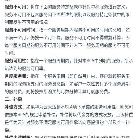
服务不可用：
将在下面的服务特定条款中针对每种服务进行定义。
服务不可用不包含服务因下面所述的限制以及服务特定条款中的限
制而发生不可用的情况。
服务不可用时间：
指一个服务周期内服务不可用的时间的总和，如
不满一个月，仍按一个月计算。服务不可用时间不得重复计算，即
每个服务周期的服务不可用时间不计入下一服务周期的服务不可用
时间。
SLA
服务可用性：
指在一个服务周期内，针对本
中列明的服务，所承
诺达到的服务可用率。
月度服务费：
指在一个服务周期（即自然月）内，客户就该服务周
期内的服务所支付的服务费总额，如客户一次性支付多个服务周期
的服务费，则将按照所购买的月数分摊计算月度服务费。
二、补偿
SLA
补偿方式：
如果华为云未达到本
项下承诺的服务可用性，则您可
SLA
依照本
的规定申请补偿，补偿将以代金券的方式发放，且该补偿
是华为云针对服务不满足服务可用性承诺向您提供的全部及唯一补
偿。
补偿申请时限：
您可在每服务周期账单结清后对该服务周期没有达