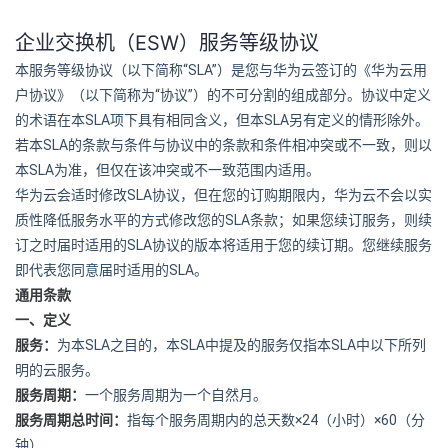
企业交换机（ESW）服务等级协议
“SLA”
本服务等级协议（以下简称
）是您与华为云签订的《华为云用
“
”
户协议》（以下简称为
协议
）的不可分割的组成部分。协议中定义
SLA
SLA
的术语在本
项下具有相同含义，但本
另有定义的情形除外。
SLA
若本
的条款与条件与协议中的条款和条件相冲突或不一致，则以
SLA
本
为准，但仅在该冲突或不一致范围内适用。
SLA
华为云会适时修改
协议，但在您的订购期限内，华为云不会以实
SLA
质性降低服务水平的方式修改您的
条款；如果您续订服务，则续
SLA
订之时届时适用的
协议的版本将适用于您的续订期。您继续服务
SLA
即代表您同意届时适用的
。
通用条款
一、定义
SLA
SLA
SLA
服务：
为本
之目的，本
中提及的服务仅指本
中以下所列
明的云服务。
服务周期：
一个服务周期为一个自然月。
×24
×60
服务周期总时间：
指每个服务周期内的总天数
（小时）
（分
钟）