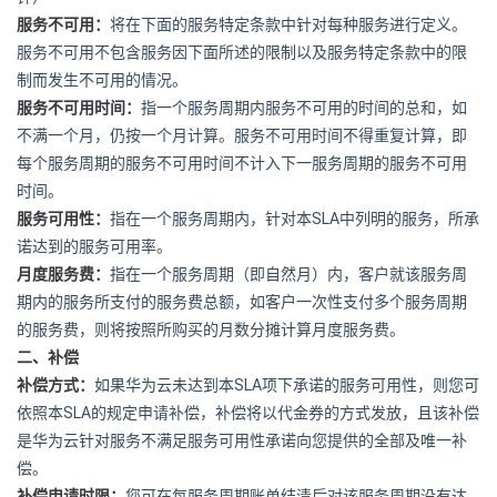
服务不可用：
将在下面的服务特定条款中针对每种服务进行定义。
服务不可用不包含服务因下面所述的限制以及服务特定条款中的限
制而发生不可用的情况。
服务不可用时间：
指一个服务周期内服务不可用的时间的总和，如
不满一个月，仍按一个月计算。服务不可用时间不得重复计算，即
每个服务周期的服务不可用时间不计入下一服务周期的服务不可用
时间。
SLA
服务可用性：
指在一个服务周期内，针对本
中列明的服务，所承
诺达到的服务可用率。
月度服务费：
指在一个服务周期（即自然月）内，客户就该服务周
期内的服务所支付的服务费总额，如客户一次性支付多个服务周期
的服务费，则将按照所购买的月数分摊计算月度服务费。
二、补偿
SLA
补偿方式：
如果华为云未达到本
项下承诺的服务可用性，则您可
SLA
依照本
的规定申请补偿，补偿将以代金券的方式发放，且该补偿
是华为云针对服务不满足服务可用性承诺向您提供的全部及唯一补
偿。
补偿申请时限：
您可在每服务周期账单结清后对该服务周期没有达