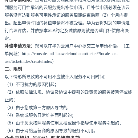
到服务可用性承诺的云服务提出补偿申请，且补偿申请必须在该云
2
服务没有达到服务可用性承诺的服务周期结束后两（
）个月内提
出。超出申请时限的补偿申请将不被受理。华为云将对您的申请进
SLA
行合理评估，并依据本
约定及诚信原则就是否适用补偿做出决
定。
补偿申请方法：
您可以在华为云用户中心提交工单申请补偿。（工
单网址：
https://console-intl.huaweicloud.com/ticket/?locale=en-
us#/ticketindex/createIndex
）
三、限制
以下情形所导致的不可用不应被计入服务不可用时间：
（1）
不可抗力的原因引起；
（2）
依照法律法规、协议及协议中援引的政策您的服务被暂停或终
止的；
（3）
;
由于您或第三方原因导致的
（4）
系统或服务日常维护而引起的；
（5）
由于您未按照服务使用文档或操作指导使用服务引起的；
（6）
由于网络运营商的原因导致的服务不可用。