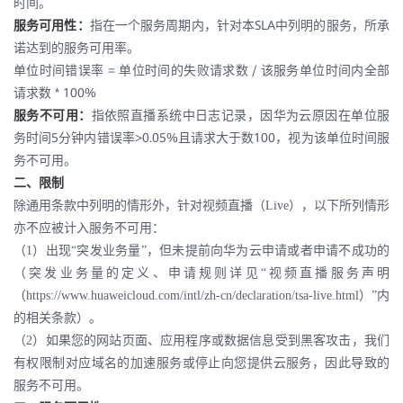
时间。
SLA
服务可用性：
指在一个服务周期内，针对本
中列明的服务，所承
诺达到的服务可用率。
=
/
单位时间错误率
单位时间的失败请求数
该服务单位时间内全部
* 100%
请求数
服务不可用：
指依照直播系统中日志记录，因华为云原因在单位服
5
>0.05%
100
务时间
分钟内错误率
且请求大于数
，视为该单位时间服
务不可用。
二、限制
除通用条款中列明的情形外，针对视频直播（Live），以下所列情形
亦不应被计入服务不可用：
（1）出现“突发业务量”，但未提前向华为云申请或者申请不成功的
（突发业务量的定义、申请规则详见“视频直播服务声明
（https://www.huaweicloud.com/intl/zh-cn/declaration/tsa-live.html）”内
的相关条款）。
（2）如果您的网站页面、应用程序或数据信息受到黑客攻击，我们
有权限制对应域名的加速服务或停止向您提供云服务，因此导致的
服务不可用
。