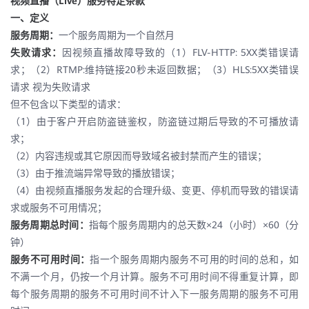
Live
视频直播（
）服务特定条款
一、定义
服务周期：
一个服务周期为一个自然月
1
FLV-HTTP: 5XX
失败请求
：
因视频直播故障导致的（
）
类错误请
2
RTMP:
20
3
HLS:5XX
求；（
）
维持链接
秒未返回数据；（
）
类错误
请求
视为失败请求
但不包含以下类型的请求：
1
（
）由于客户开启防盗链鉴权，防盗链过期后导致的不可播放请
求；
2
（
）内容违规或其它原因而导致域名被封禁而产生的错误；
3
（
）由于推流端异常导致的播放错误；
4
（
）由视频直播服务发起的合理升级、变更、停机而导致的错误请
求或服务不可用情况；
×24
×60
服务周期总时间：
指每个服务周期内的总天数
（小时）
（分
钟）
服务不可用时间：
指一个服务周期内服务不可用的时间的总和，如
不满一个月，仍按一个月计算。服务不可用时间不得重复计算，即
每个服务周期的服务不可用时间不计入下一服务周期的服务不可用