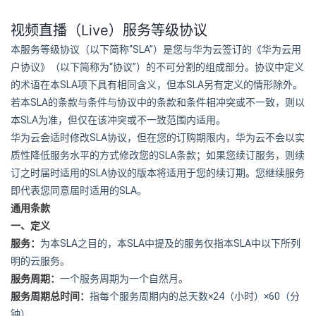
视频直播（Live）服务等级协议
“SLA”
本服务等级协议（以下简称
）是您与华为云签订的《华为云用
“
”
户协议》（以下简称为
协议
）的不可分割的组成部分。协议中定义
SLA
SLA
的术语在本
项下具有相同含义，但本
另有定义的情形除外。
SLA
若本
的条款与条件与协议中的条款和条件相冲突或不一致，则以
SLA
本
为准，但仅在该冲突或不一致范围内适用。
SLA
华为云会适时修改
协议，但在您的订购期限内，华为云不会以实
SLA
质性降低服务水平的方式修改您的
条款；如果您续订服务，则续
SLA
订之时届时适用的
协议的版本将适用于您的续订期。您继续服务
SLA
即代表您同意届时适用的
。
通用条款
一、定义
SLA
SLA
SLA
服务：
为本
之目的，本
中提及的服务仅指本
中以下所列
明的云服务。
服务周期：
一个服务周期为一个自然月。
×24
×60
服务周期总时间：
指每个服务周期内的总天数
（小时）
（分
钟）