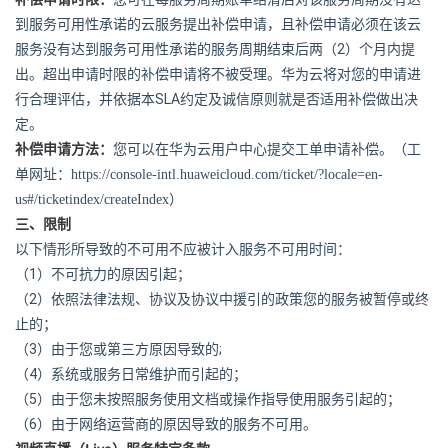
到服务可用性承诺的云服务提出补偿申请，且补偿申请必须在该云
2
服务没有达到服务可用性承诺的服务周期结束后两（
）个月内提
出。超出申请时限的补偿申请将不被受理。华为云将对您的申请进
SLA
行合理评估，并依据本
约定及诚信原则就是否适用补偿做出决
定。
补偿申请方法：
您可以在华为云用户中心提交工单申请补偿。（工
单网址：
https://console-intl.huaweicloud.com/ticket/?locale=en-
us#/ticketindex/createIndex
）
三、限制
以下情形所导致的不可用不应被计入服务不可用时间：
（1）
不可抗力的原因引起；
（2）
依照法律法规、协议及协议中援引的政策您的服务被暂停或终
止的；
（3）
;
由于您或第三方原因导致的
（4）
系统或服务日常维护而引起的；
（5）
由于您未按照服务使用文档或操作指导使用服务引起的；
（6）
由于网络运营商的原因导致的服务不可用。