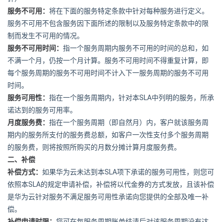
服务不可用：
将在下面的服务特定条款中针对每种服务进行定义。
服务不可用不包含服务因下面所述的限制以及服务特定条款中的限
制而发生不可用的情况。
服务不可用时间：
指一个服务周期内服务不可用的时间的总和，如
不满一个月，仍按一个月计算。服务不可用时间不得重复计算，即
每个服务周期的服务不可用时间不计入下一服务周期的服务不可用
时间。
SLA
服务可用性：
指在一个服务周期内，针对本
中列明的服务，所承
诺达到的服务可用率。
月度服务费：
指在一个服务周期（即自然月）内，客户就该服务周
期内的服务所支付的服务费总额，如客户一次性支付多个服务周期
的服务费，则将按照所购买的月数分摊计算月度服务费。
二、补偿
SLA
补偿方式：
如果华为云未达到本
项下承诺的服务可用性，则您可
SLA
依照本
的规定申请补偿，补偿将以代金券的方式发放，且该补偿
是华为云针对服务不满足服务可用性承诺向您提供的全部及唯一补
偿。
补偿申请时限：
您可在每服务周期账单结清后对该服务周期没有达