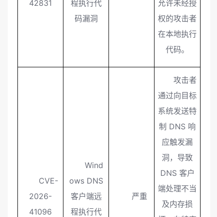
42831
程执行代
允许未经授
码漏洞
权的攻击者
在本地执行
代码。
攻击者
通过向目标
系统发送特
制 DNS 响
应触发漏
洞，导致
Wind
DNS 客户
CVE-
ows DNS
端处理不当
2026-
客户端远
严重
及内存损
41096
程执行代