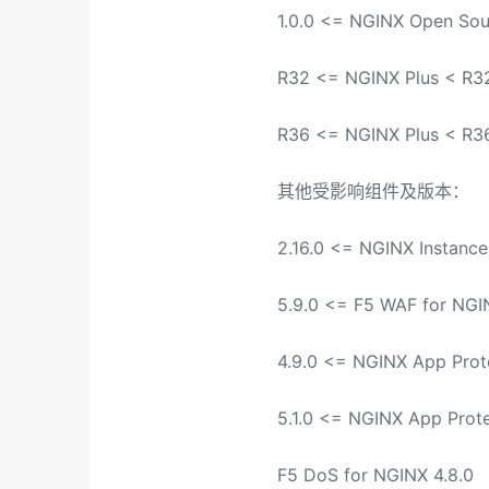
1.0.0 <= NGINX Open Sou
R32 <= NGINX Plus < R3
R36 <= NGINX Plus < R3
其他受影响组件及版本：
2.16.0 <= NGINX Instance
5.9.0 <= F5 WAF for NGIN
4.9.0 <= NGINX App Prot
5.1.0 <= NGINX App Prot
F5 DoS for NGINX 4.8.0