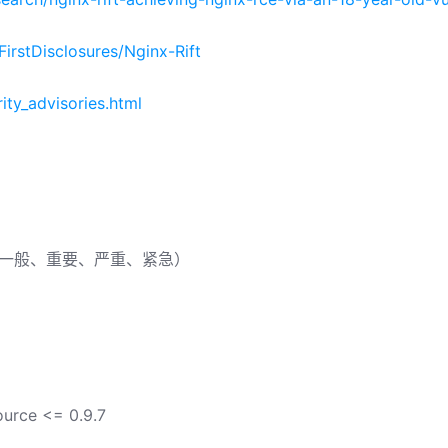
irstDisclosures/Nginx-Rift
rity_advisories.html
：一般、重要、严重、紧急）
urce <= 0.9.7