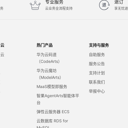
专业服务
退订
服务
云业务全流程支持
享无忧退
为云
热门产品
支持与服务
为云
华为云码道
自助服务
（CodeArts）
例
服务公告
华为云魔坊
心
支持计划
（ModelArts）
道
联系我们
MaaS模型即服务
心
举报中心
智果AgentArts智能体平
台
弹性云服务器 ECS
云数据库 RDS for
MySQL