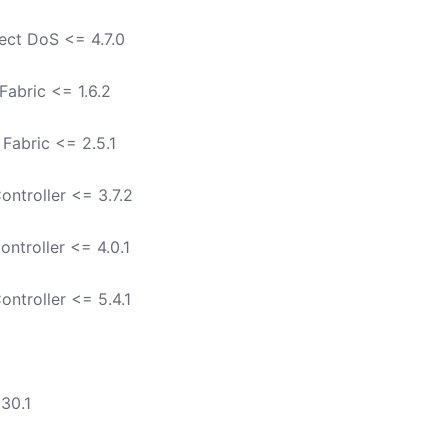
ect DoS <= 4.7.0
abric <= 1.6.2
Fabric <= 2.5.1
ontroller <= 3.7.2
ntroller <= 4.0.1
ntroller <= 5.4.1
30.1