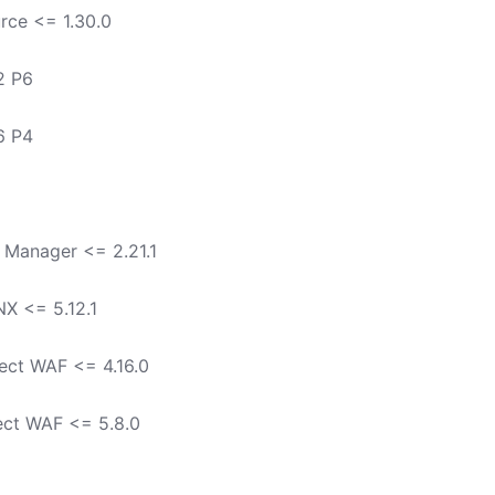
rce <= 1.30.0
2 P6
6 P4
 Manager <= 2.21.1
X <= 5.12.1
ect WAF <= 4.16.0
ect WAF <= 5.8.0