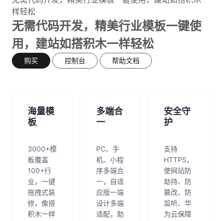
样轻松
无需代码开发，精美行业模板一键使
用，建站如搭积木一样轻松
购买
控制台
帮助文档
海量模
多端合
安全守
板
一
护
3000+模
PC、手
支持
板覆盖
机、小程
HTTPS，
100+行
序多端合
使网站防
业，一键
一，自适
劫持、防
拖拽式装
应版一端
篡改、防
修，像搭
设计多端
监听、华
积木一样
适配，助
为云保障