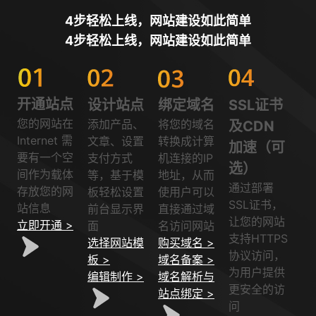
4步轻松上线，网站建设如此简单
4步轻松上线，网站建设如此简单
开通站点
设计站点
绑定域名
SSL证书
您的网站在
添加产品、
将您的域名
及CDN
Internet 需
文章、设置
转换成计算
加速（可
要有一个空
支付方式
机连接的IP
选）
间作为载体
等，基于模
地址，从而
通过部署
存放您的网
板轻松设置
使用户可以
SSL证书，
站信息
前台显示界
直接通过域
让您的网站
立即开通 >
面
名访问网站
支持HTTPS
选择网站模
购买域名 >
协议访问，
板 >
域名备案 >
为用户提供
编辑制作 >
域名解析与
更安全的访
站点绑定 >
问