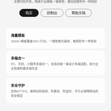
无需代码开发，精美行业模板一键使用，建站如搭积木一样轻松
购买
控制台
帮助文档
海量模板
3000+模板覆盖100+行业，一键拖拽式装修，像搭积木一样轻松
多端合一
PC、手机、小程序多端合一，自适应版一端设计多端适配，助力企
业快速构建多端生态
安全守护
支持HTTPS，使网站防劫持、防篡改、防监听、华为云保障网站的
安全稳定