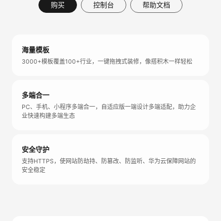
购买
控制台
帮助文档
海量模板
3000+模板覆盖100+行业，一键拖拽式装修，像搭积木一样轻松
多端合一
PC、手机、小程序多端合一，自适应版一端设计多端适配，助力企
业快速构建多端生态
安全守护
支持HTTPS，使网站防劫持、防篡改、防监听、华为云保障网站的
安全稳定