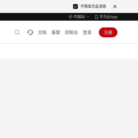
不再显示此消息
中国站
华为云App
文档
备案
控制台
登录
注册
）