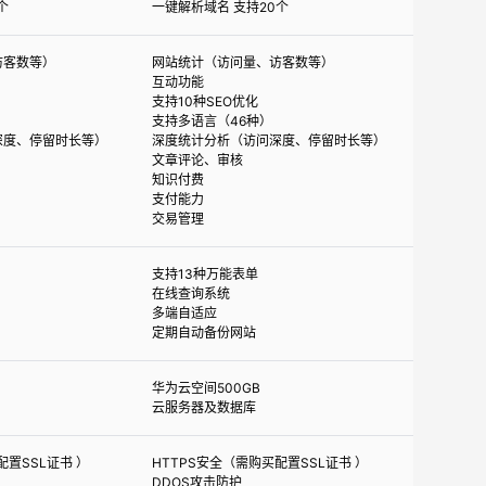
个
一键解析域名 支持20个
访客数等）
网站统计（访问量、访客数等）
互动功能
支持10种SEO优化
支持多语言（46种）
深度、停留时长等）
深度统计分析（访问深度、停留时长等）
文章评论、审核
知识付费
支付能力
交易管理
支持13种万能表单
在线查询系统
多端自适应
定期自动备份网站
华为云空间500GB
云服务器及数据库
配置SSL证书 ）
HTTPS安全（需购买配置SSL证书 ）
DDOS攻击防护