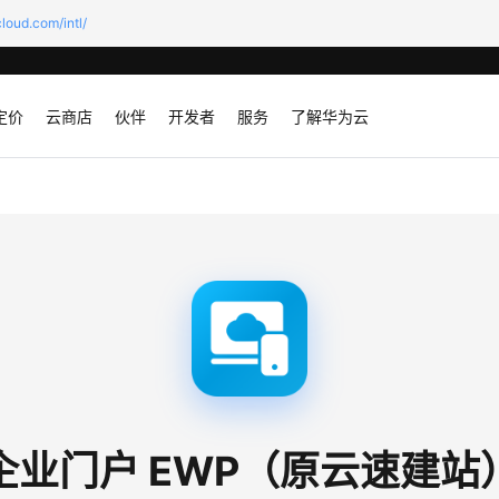
loud.com/intl/
定价
云商店
伙伴
开发者
服务
了解华为云
企业门户 EWP（原云速建站