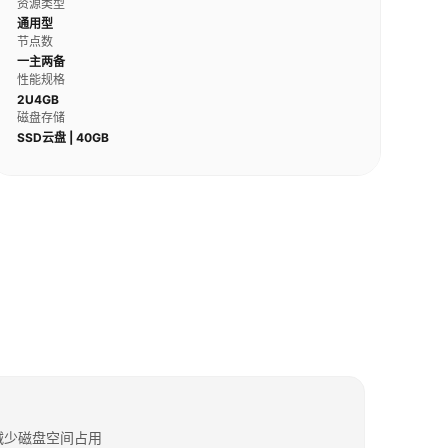
资源类型
通用型
节点数
一主两备
性能规格
2U4GB
磁盘存储
SSD云盘 | 40GB
减少磁盘空间占用