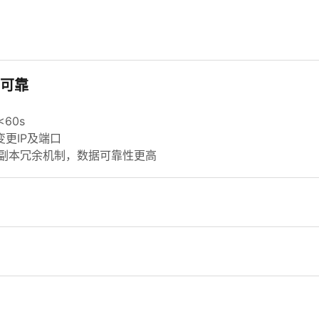
高可靠
60s
变更IP及端口
三副本冗余机制，数据可靠性更高