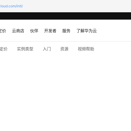
loud.com/intl/
定价
云商店
伙伴
开发者
服务
了解华为云
定价
实例类型
入门
资源
视频帮助