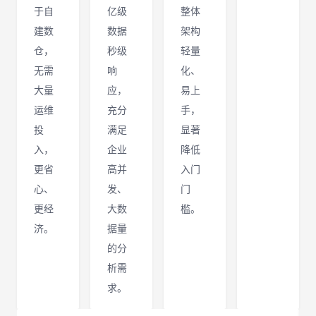
于自
亿级
整体
建数
数据
架构
仓，
秒级
轻量
无需
响
化、
大量
应，
易上
运维
充分
手，
投
满足
显著
入，
企业
降低
更省
高并
入门
心、
发、
门
更经
大数
槛。
济。
据量
的分
析需
求。