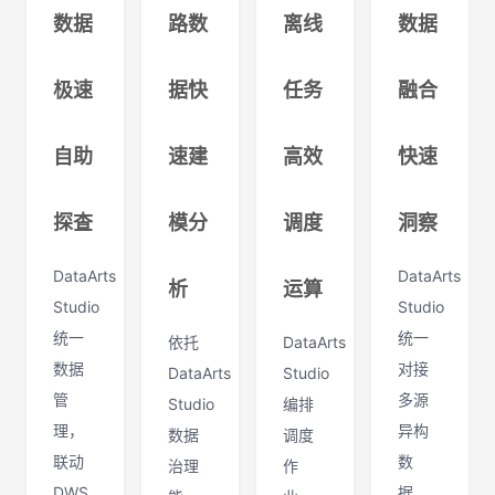
数据
路数
离线
数据
极速
据快
任务
融合
自助
速建
高效
快速
探查
模分
调度
洞察
DataArts
DataArts
析
运算
Studio
Studio
统一
统一
依托
DataArts
数据
对接
DataArts
Studio
管
多源
Studio
编排
理，
异构
数据
调度
联动
数
治理
作
DWS
据，