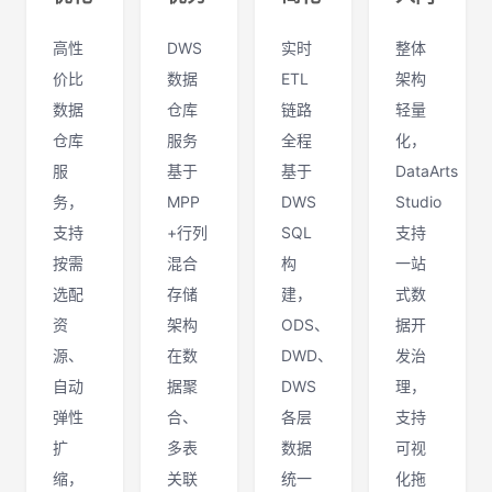
高性
DWS
实时
整体
价比
数据
ETL
架构
数据
仓库
链路
轻量
仓库
服务
全程
化，
服
基于
基于
DataArts
务，
MPP
DWS
Studio
支持
+行列
SQL
支持
按需
混合
构
一站
选配
存储
建，
式数
资
架构
ODS、
据开
源、
在数
DWD、
发治
自动
据聚
DWS
理，
弹性
合、
各层
支持
扩
多表
数据
可视
缩，
关联
统一
化拖