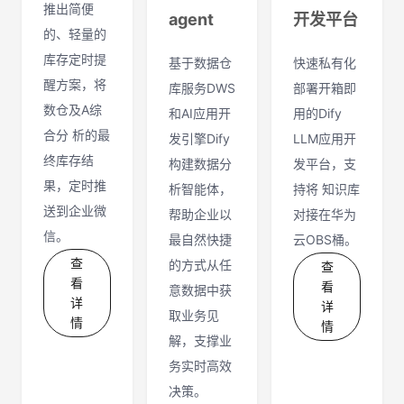
推出简便
agent
开发平台
的、轻量的
库存定时提
基于数据仓
快速私有化
醒方案，将
库服务DWS
部署开箱即
数仓及A综
和AI应用开
用的Dify
合分 析的最
发引擎Dify
LLM应用开
终库存结
构建数据分
发平台，支
果，定时推
析智能体，
持将 知识库
送到企业微
帮助企业以
对接在华为
信。
最自然快捷
云OBS桶。
查
的方式从任
查
看
看
意数据中获
详
详
取业务见
情
情
解，支撑业
务实时高效
决策。