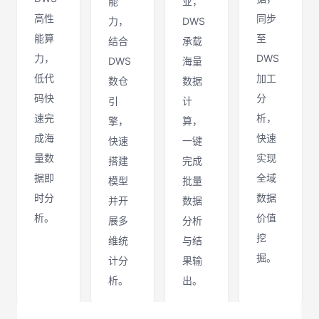
能
业，
高性
同步
力，
DWS
能算
至
结合
承载
力，
DWS
DWS
海量
低代
加工
数仓
数据
码快
分
引
计
速完
析，
擎，
算，
成海
快速
快速
一键
量数
实现
搭建
完成
据即
全域
模型
批量
时分
数据
并开
数据
析。
价值
展多
分析
挖
维统
与结
掘。
计分
果输
析。
出。