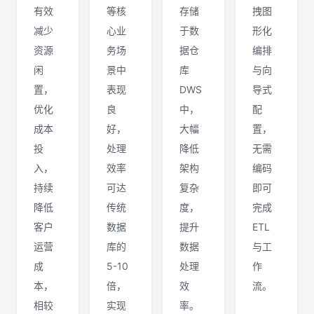
有效
等核
存储
拽图
减少
心业
于数
形化
资源
务场
据仓
编排
闲
景中
库
与向
置，
表现
DWS
导式
优化
良
中，
配
成本
好，
大幅
置，
投
处理
降低
无需
入，
效率
架构
编码
持续
可达
复杂
即可
降低
传统
度，
完成
客户
数据
提升
ETL
运营
库的
数据
与工
成
5-10
处理
作
本，
倍，
效
流。
相较
实现
率。