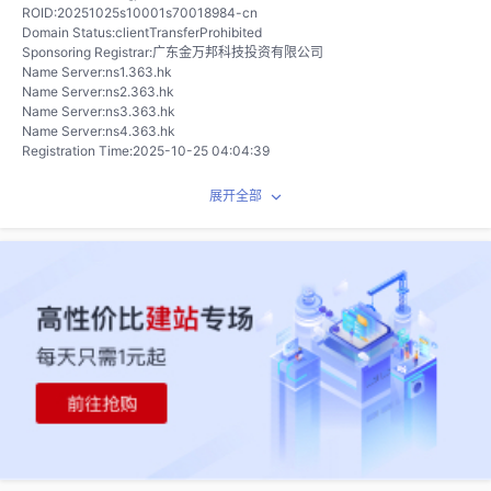
ROID:20251025s10001s70018984-cn
Domain Status:clientTransferProhibited
Sponsoring Registrar:广东金万邦科技投资有限公司
Name Server:ns1.363.hk
Name Server:ns2.363.hk
Name Server:ns3.363.hk
Name Server:ns4.363.hk
Registration Time:2025-10-25 04:04:39
Expiration Time:2026-10-25 04:04:39
DNSSEC:unsigned
展开全部