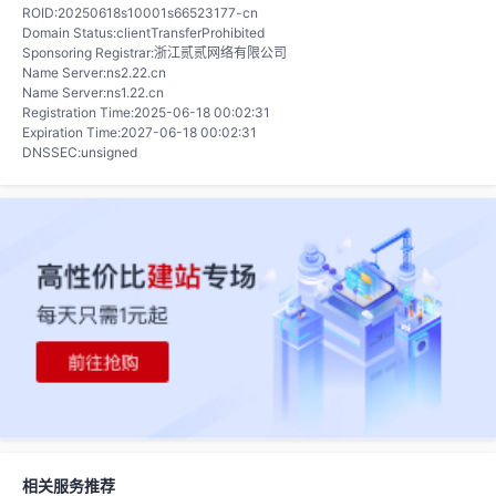
ROID:20250618s10001s66523177-cn
Domain Status:clientTransferProhibited
Sponsoring Registrar:浙江贰贰网络有限公司
Name Server:ns2.22.cn
Name Server:ns1.22.cn
Registration Time:2025-06-18 00:02:31
Expiration Time:2027-06-18 00:02:31
DNSSEC:unsigned
相关服务推荐