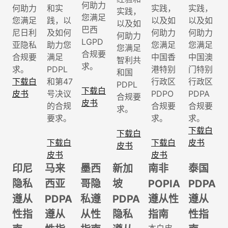
何助力
何助力
和实
实践，
实践，
实践，
您满足
您满足
践，以
以及如
以及如
以及如
巴西
尼日利
及如何
何助力
何助力
何助力
LGPD
亚隐私
助力您
您满足
您满足
您满足
合规要
合规要
满足
中国香
中国澳
智利共
求。
求。
PDPL
港特别
门特别
和国
下载白
和第47
行政区
行政区
PDPL
下载白
皮书
号决议
PDPO
PDPA
合规要
皮书
的合规
合规要
合规要
求。
要求。
求。
求。
下载白
下载白
下载白
下载白
皮书
皮书
皮书
皮书
印尼
马来
墨西
新加
南非
泰国
隐私
西亚
哥隐
坡
POPIA
PDPA
遵从
PDPA
私遵
PDPA
遵从性
遵从
性指
遵从
从性
隐私
指南
性指