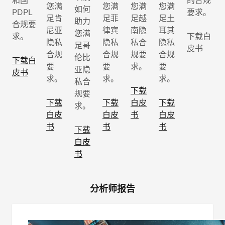
和国
的合规
您满
您满
您满
您满
如何
PDPL
要求。
足肯
足菲
足越
足土
助力
合规要
尼亚
律宾
南隐
耳其
您满
求。
下载白
隐私
隐私
私合
隐私
足哥
皮书
合规
合规
规要
合规
伦比
下载白
要
要
求。
要
亚隐
皮书
求。
求。
求。
私合
下载
规要
下载
下载
白皮
下载
求。
白皮
白皮
书
白皮
书
书
书
下载
白皮
书
分析师报告