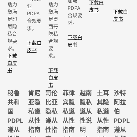
加坡
下载白
助力
助力
亚
PDPA
皮书
您满
您满
下载白
PDPA
合规要
足印
足墨
皮书
合规要
求。
尼隐
西哥
求。
私合
隐私
下载白
规要
合规
下载白
皮书
求。
要
皮书
下载
求。
白皮
书
下载
白皮
书
秘鲁
肯尼
哥伦
菲律
越南
土耳
沙特
共和
亚隐
比亚
宾隐
隐私
其隐
阿拉
国
私遵
隐私
私遵
遵从
私遵
伯
PDPL
从性
遵从
从性
性说
从性
PDPL
遵从
指南
性指
指南
明
指南
遵从