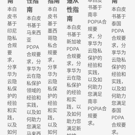
本白皮
南
性指
指南
遵从
南
书基于
本白
本白
本白皮
南
性指
南非
皮书
皮书
书基于
本白皮
南
POPIA合
基于
基于
泰国
书基于
本白皮
规要
印尼
墨西
PDPA
马来西
书基于
求，分
隐私
哥隐
合规要
亚
新加坡
享华为
合规
私合
求，分
PDPA
PDPA
云隐私
要
规要
享华为
合规要
合规要
保护的
求，
求，
云隐私
求，分
求，分
经验和
分享
分享
保护的
享华为
享华为
实践，
华为
华为
经验和
云在隐
云在隐
以及如
云隐
云隐
实践，
私保护
私保护
何助力
私保
私保
以及如
领域的
的经验
您满足
护的
护的
何助力
经验和
和实
南非
经验
经验
您满足
实践，
践，以
POPIA合
和实
和实
泰国
以及如
及如何
规要
践，
践，
PDPA
何助力
助力您
求。
以及
以及
合规要
您满足
满足新
如何
如何
求。
马来西