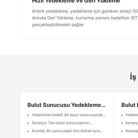
Hızlı Yedekleme ve Geri Yükleme
Artımlı yedekleme, yedekleme için gereken süreyi %9
Anında Geri Yükleme, kurtarma zamanı hedefinin (RTO
gerçekleştirilmesini sağlar
İş
Bulut Sunucusu Yedekleme
Bulut
Havuzu
Havu
Yedekleme hedefi: Bir bulut sunucusundaki
Yedekle
tüm diskler (sistem ve veri diskleri)
belirli 
Senaryo: Tüm bulut sunucularının
Senaryo
korunması
Avantaj: Bir sunucudaki tüm diskler aynı
Avantaj
anda yedeklenir, böylece veri tutarlılığı
ancak v