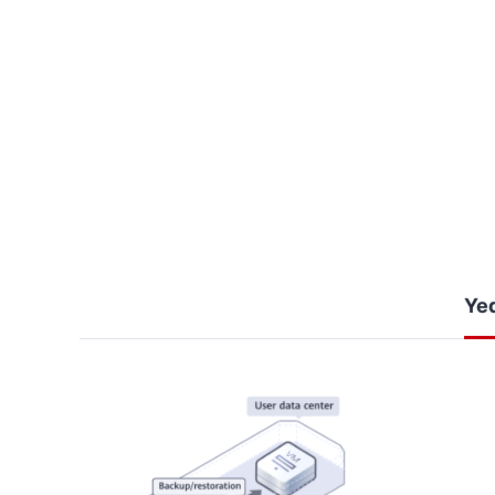
Servis İçi Yedekleme
Çalışan VMware VM'leri, bulut sunucularını ve diskleri 
veya servis kesintisi yaşamadan yedekleyebilirsiniz.
Kalıcı Artımlı Yedekleme
Sadece ilk yedekleme için tam yedekleme gerçekleştir
artımlıdır. Yerden ve zamandan kazanmak adına artı
Ye
yedeklemeden sonra değişen verileri yedekler. Bir yed
yedeklerle ilgisi olmayan veri blokları silinir. Bu şekild
yükleme için kullanılabilir.
Çökme İle Tutarlı Yedekleme
Birden çok disk aynı zaman noktasında yedeklenir