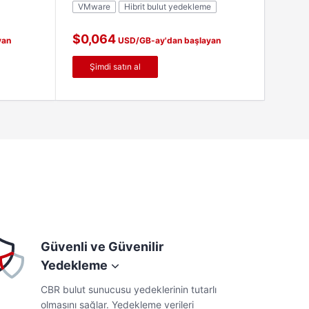
VMware
Hibrit bulut yedekleme
yeniden oluşturulması için kullanılabilir.
$0,064
yan
USD/GB-ay'dan başlayan
fiyatlarla
Şimdi satın al
Güvenli ve Güvenilir
Yedekleme
CBR bulut sunucusu yedeklerinin tutarlı
olmasını sağlar. Yedekleme verileri