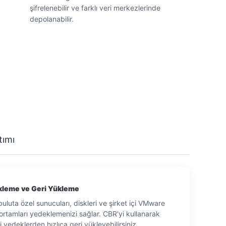
şifrelenebilir ve farklı veri merkezlerinde
depolanabilir.
zamanını ve saklama kurallarını tanımlayarak gelecek
tirmek için yedekleme kuralları oluşturabilirsiniz.
nı ve disklerini derhal geri yükleyebilirsiniz. Veriler
klenir ve kurtarma zamanı hedefi (RTO) dakikalar
tımı
leme ve Geri Yükleme
uluta özel sunucuları, diskleri ve şirket içi VMware
Yedekleme Şifrelemesi
ortamları yedeklemenizi sağlar. CBR'yi kullanarak
Şifrelenen disklerin yedekleme verileri veri güvenliği
ri yedeklerden hızlıca geri yükleyebilirsiniz.