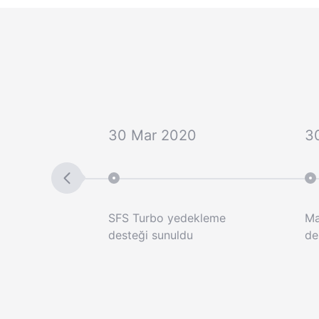
30 Mar 2020
3
me desteği
SFS Turbo yedekleme
Ma
desteği sunuldu
de