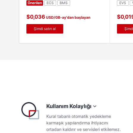
Önerilen
ECS
BMS
EVS
sağlanır.
$0,036
$0,01
USD/GB-ay'dan başlayan
fiyatlarla
fiyatlarla
Şimdi satın al
Şimdi
Kullanım Kolaylığı
Kural tabanlı otomatik yedekleme
karmaşık yapılandırma ihtiyacını
ortadan kaldırır ve servisleri etkilemez.