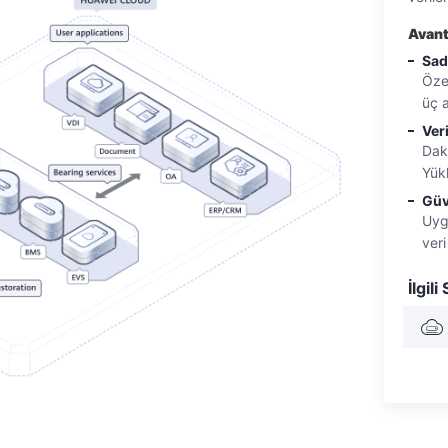
tutarlılığını sağlamak için yedekleme görevi sadece
veritabanı işlemleri tamamen gönderildikten sonra
Avant
başlar.
Sad
Öze
üç 
Veri
Dak
Yük
Güv
Uyg
veri
İlgili