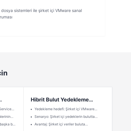
, dosya sistemleri ile şirket içi VMware sanal
oruması
çin
Hibrit Bulut Yedekleme
Havuzu
Service
Yedekleme hedefi: Şirket içi VMware
VM'lerinin senkronize yedeklemeleri
lerinin
Senaryo: Şirket içi yedeklerin bulutta
yönetilmesi ve bulutta geri yüklenmesi
başka bir
Avantaj: Şirket içi veriler buluta
gerekir.
temleri
yedeklenebilir ve buluttaki servislerin