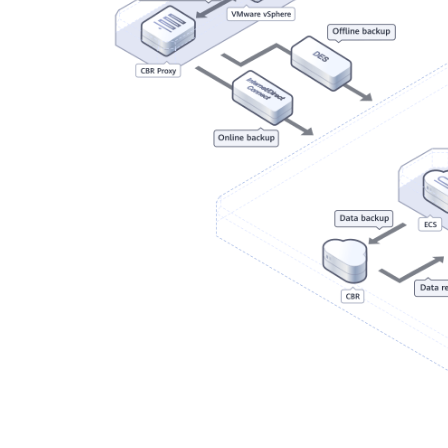
böylece bulut disk yedeklemeden daha güvenilir
olur. Bellekteki veriler yedeklenmez.