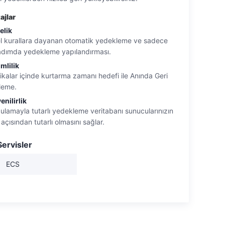
sağlamak adına otomatik olarak şifrelenir.
ajlar
elik
l kurallara dayanan otomatik yedekleme ve sadece
adımda yedekleme yapılandırması.
mlilik
ikalar içinde kurtarma zamanı hedefi ile Anında Geri
leme.
enilirlik
ulamayla tutarlı yedekleme veritabanı sunucularınızın
 açısından tutarlı olmasını sağlar.
 Servisler
ECS