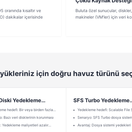
Çoklu Kaynak Desteği
5 oranında kısaltır ve
Buluta özel sunucular, diskler
) dakikalar içerisinde
makineler (VM'ler) için veri k
 yükleriniz için doğru havuz türünü se
 Diski Yedekleme
SFS Turbo Yedekleme
zu
Havuzu
me hedefi: Bir veya birden fazla
Yedekleme hedefi: Scalable File 
disk (sistem veya veri diski)
(SFS) Turbo dosya sistemleri
: Bazı veri disklerinin korunması
Senaryo: SFS Turbo dosya sistem
korunması
: Yedekleme maliyetleri azalır
Avantaj: Dosya sistemi yedekleri 
eri güvenliği azalmaz.
yerde depolanır ve yeni dosya sis