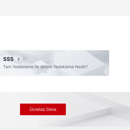
SSS
Tam Yedekleme Ve Artımlı Yedekleme Nedir?
Ücretsiz Dene