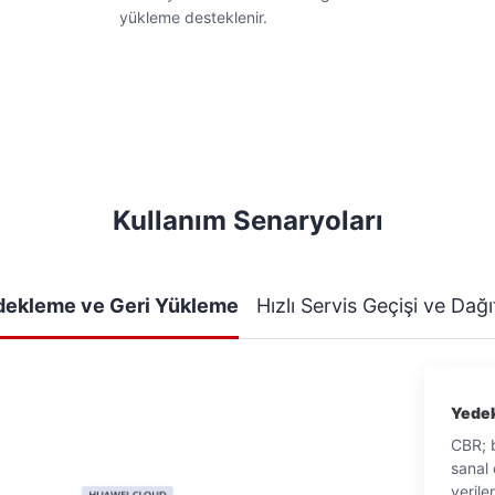
yükleme desteklenir.
Otomatik Yedekleme
sunucularda kesinti süresi
Yedekleme sıklığını, yürütme 
yedeklemeleri otomatik hale ge
Kullanım Senaryoları
Anında Geri Yükleme
ilir. Takip eden tüm yedekler
Geç yükleme ile bulut sunucuları
mlı yedekleme sadece son
zaman uyumsuz bir şekilde yü
dekleme ve Geri Yükleme
Hızlı Servis Geçişi ve Dağı
ek silindiğinde sadece diğer
içerisinde sağlanır.
e diğer yedekler yine de geri
Yedek
CBR; b
Uygulamayla Tutarlı Yedekleme
sanal 
Veritabanı sunucuları yedeklendiğinde uygulama veri
verile