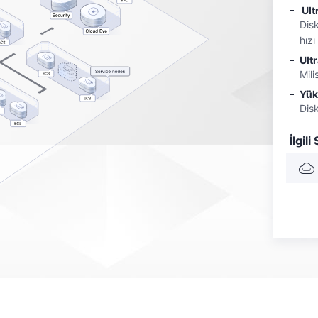
Ult
Dis
hızı
Ult
Mil
Yük
Dis
İlgili