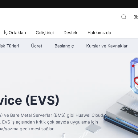
Bi
İş Ortakları
Geliştirici
Destek
Hakkımızda
isk Türleri
Ücret
Başlangıç
Kurslar ve Kaynaklar
vice
(EVS)
CS) ve Bare Metal Server'lar (BMS) gibi Huawei Cloud
. EVS iş açısından kritik çok sayıda uygulama için
ma/yazma gecikmesi sağlar.