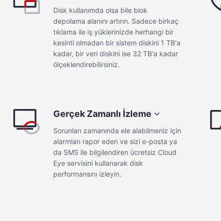
Disk kullanımda olsa bile blok
depolama alanını artırın. Sadece birkaç
tıklama ile iş yüklerinizde herhangi bir
kesinti olmadan bir sistem diskini 1 TB'a
kadar, bir veri diskini ise 32 TB'a kadar
ölçeklendirebilirsiniz.
üksek I/O
Genel Amaçlı SSD
Gerçek Zamanlı İzleme
un iş yükleri için ideal yüksek
Genel etkileşimli uygulamalar i
Sorunları zamanında ele alabilmeniz için
anslı diskler. Ultra yüksek I/O
ideal uygun maliyetli SSD'ler.
alarmları rapor eden ve sizi e-posta ya
n fazla 50.000 IOPS,
Amaçlı SSD en fazla 20.000 I
da SMS ile bilgilendiren ücretsiz Cloud
um 350 MB/s aktarım hızı ve
maksimum 250 MB/s aktarım h
Eye servisini kullanarak disk
 1 ms gecikme sağlayabilir.
minimum 1 ms gecikme sağlaya
performansını izleyin.