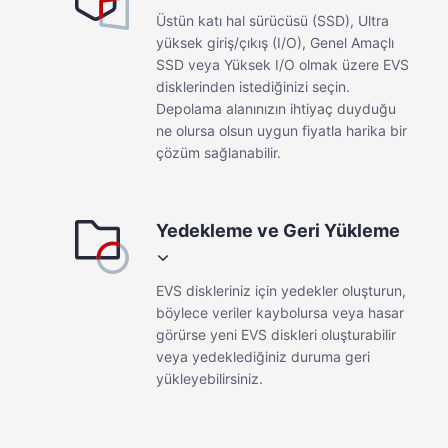
Üstün katı hal sürücüsü (SSD), Ultra
yüksek giriş/çıkış (I/O), Genel Amaçlı
SSD veya Yüksek I/O olmak üzere EVS
disklerinden istediğinizi seçin.
Depolama alanınızın ihtiyaç duyduğu
ne olursa olsun uygun fiyatla harika bir
çözüm sağlanabilir.
Üstün SSD
Ultra y
Yedekleme ve Geri Yükleme
Gecikme yönünden hassas işlemlere
I/O yoğ
dair iş yükleri için tasarlanmış en
perform
EVS diskleriniz için yedekler oluşturun,
yüksek performanslı disklerimiz.
diski e
böylece veriler kaybolursa veya hasar
Üstün SSD disk en fazla 128.000'e
maksim
görürse yeni EVS diskleri oluşturabilir
kadar saniye başına giriş/çıkış işlemi
minimum
veya yedeklediğiniz duruma geri
(IOPS), maksimum 1.000 MB/s
yükleyebilirsiniz.
aktarım hızı ve milisaniye düzeyinde
gecikme sağlayabilir.