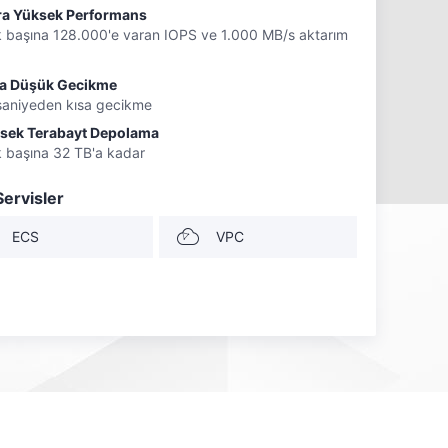
ra Yüksek Performans
k başına 128.000'e varan IOPS ve 1.000 MB/s aktarım
ra Düşük Gecikme
isaniyeden kısa gecikme
sek Terabayt Depolama
k başına 32 TB'a kadar
 Servisler
ECS
VPC