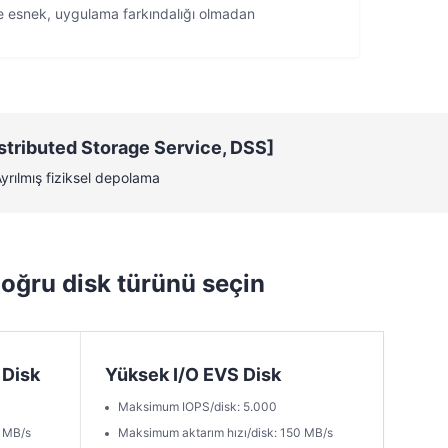
e esnek, uygulama farkındalığı olmadan
stributed Storage Service, DSS]
yrılmış fiziksel depolama
doğru disk türünü seçin
 Disk
Yüksek I/O EVS Disk
Maksimum IOPS/disk: 5.000
0 MB/s
Maksimum aktarım hızı/disk: 150 MB/s