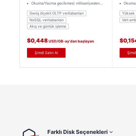
Okuma/Yazma gecikmesi: milisaniyeden
Okuma/
kısa
Geniş ölçekli OLTP veritabanları
Yüksek p
NoSQL veritabanları
Veri amb
Akış ve günlük işleme
$0,448
$0,15
USD/GB-ay'dan başlayan
fiyatlarla
fiyatlarla
Şimdi Satın Al
Şimdi
Farklı Disk Seçenekleri