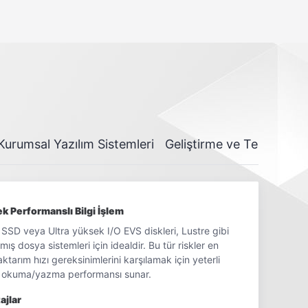
Geri Yükleme
erformans ölçeklendirme gerçekleştirilir.
Disk verilerinizi istediğiniz yedekleme zamanına geri
yükleyin veya hızlı dağıtım için yeni veri disklerini bir
yedekten toplu oluşturun.
releme, sıfır uygulama farkındalığı ile desteklenir,
altyapınızı oluşturmanız ve çalışır halde tutmanız
Kurumsal Yazılım Sistemleri
Geliştirme ve Test Ortam
da alarm kurallarını tanımlayın ve otomatik hatırlatıcılar
k Performanslı Bilgi İşlem
SSD veya Ultra yüksek I/O EVS diskleri, Lustre gibi
çısından kritik uygulamalar için yüksek eş zamanlılık,
lmış dosya sistemleri için idealdir. Bu tür riskler en
aktarım hızı gereksinimlerini karşılamak için yeterli
 okuma/yazma performansı sunar.
ajlar