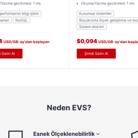
Yazma gecikmesi: 1 ms
Okuma/Yazma gecikmesi: 1 ms
erformanslı bilgi işlem
Kurumsal sistemler
arları
NoSQL
Büyük/orta ölçek geliştirme ve tes
Sistem diskleri
4
$0,094
USD/GB-ay'dan başlayan
USD/GB-ay'dan başla
fiyatlarla
 Satın Al
Şimdi Satın Al
Neden EVS?
Esnek Ölçeklenebilirlik