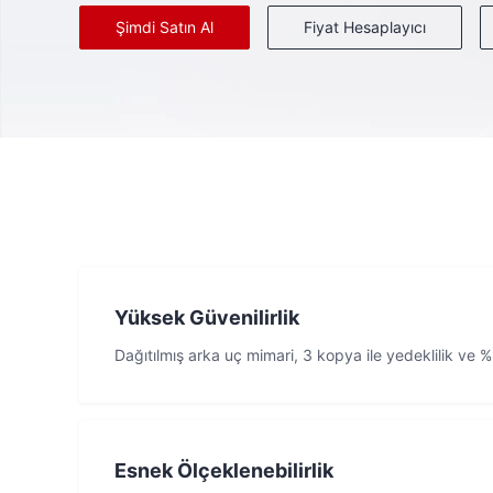
Şimdi Satın Al
Fiyat Hesaplayıcı
Yüksek Güvenilirlik
Dağıtılmış arka uç mimari, 3 kopya ile yedeklilik v
Esnek Ölçeklenebilirlik