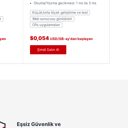
Okuma/Yazma gecikmesi: 1 ms ila 3 ms
Küçük/orta ölçek geliştirme ve test
t
Web sunucusu günlükleri
Ofis uygulamaları
$0,054
yan
USD/GB-ay'dan başlayan
fiyatlarla
Şimdi Satın Al
Eşsiz Güvenlik ve