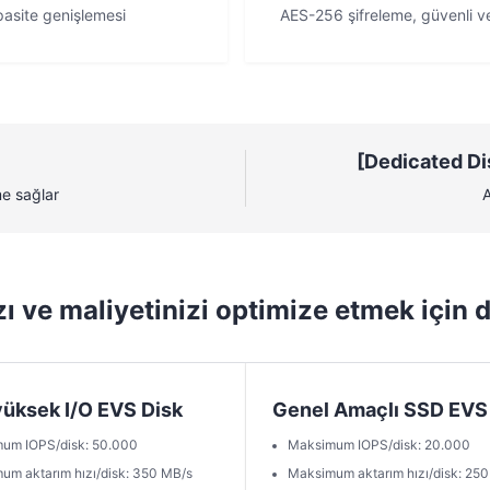
apasite genişlemesi
AES-256 şifreleme, güvenli v
[Dedicated Di
me sağlar
A
ı ve maliyetinizi optimize etmek için 
yüksek I/O EVS Disk
Genel Amaçlı SSD EVS
um IOPS/disk: 50.000
Maksimum IOPS/disk: 20.000
m aktarım hızı/disk: 350 MB/s
Maksimum aktarım hızı/disk: 25