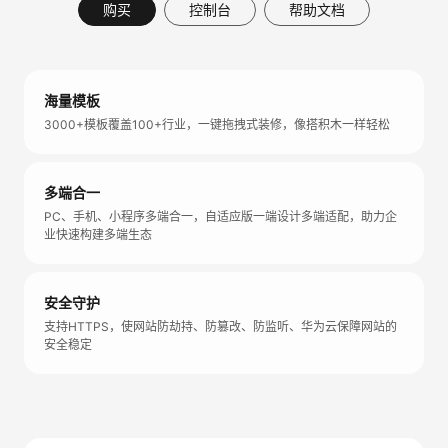
购买
控制台
帮助文档
海量模板
3000+模板覆盖100+行业，一键拖拽式装修，像搭积木一样轻松
多端合一
PC、手机、小程序多端合一，自适应版一端设计多端适配，助力企
业快速构建多端生态
安全守护
支持HTTPS，使网站防劫持、防篡改、防监听、华为云保障网站的
安全稳定