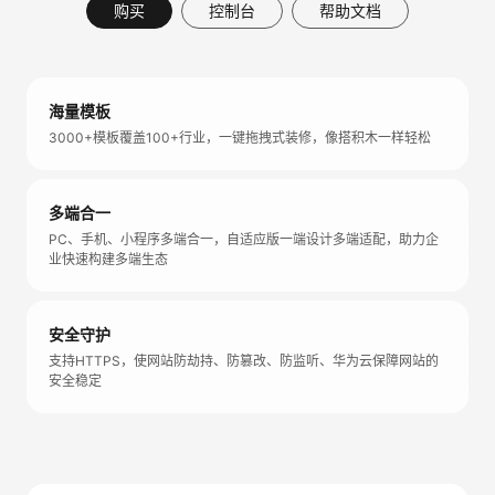
购买
控制台
帮助文档
海量模板
3000+模板覆盖100+行业，一键拖拽式装修，像搭积木一样轻松
多端合一
PC、手机、小程序多端合一，自适应版一端设计多端适配，助力企
业快速构建多端生态
安全守护
支持HTTPS，使网站防劫持、防篡改、防监听、华为云保障网站的
安全稳定