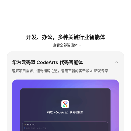
开发、办公，多种关键行业智能体
查看全部智能体 >
华为云码道 CodeArts 代码智能体
理解项目需求，懂得编码之道，善用百器的实干派 AI 研发专家