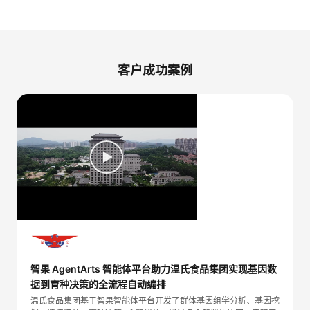
客户成功案例
智果 AgentArts 智能体平台助力温氏食品集团实现基因数
据到育种决策的全流程自动编排
温氏食品集团基于智果智能体平台开发了群体基因组学分析、基因挖