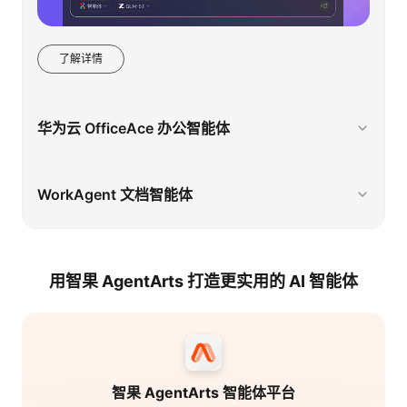
了解详情
华为云 OfficeAce 办公智能体
专业办公级 PPT 一键生成，专家团研讨避免幻觉，安全高效待命
WorkAgent 文档智能体
你的专属办公搭档，开发者的文档开放引擎
用智果 AgentArts 打造更实用的 AI 智能体
智果 AgentArts 智能体平台
了解详情