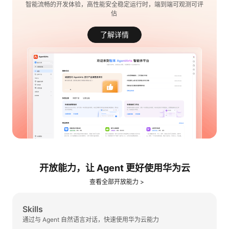
智能流畅的开发体验，高性能安全稳定运行时，端到端可观测可评
估
了解详情
了解详情
开放能力，让 Agent 更好使用华为云
查看全部开放能力 >
Skills
通过与 Agent 自然语言对话，快速使用华为云能力