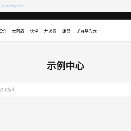
loud.com/intl/
定价
云商店
伙伴
开发者
服务
了解华为云
示例中心