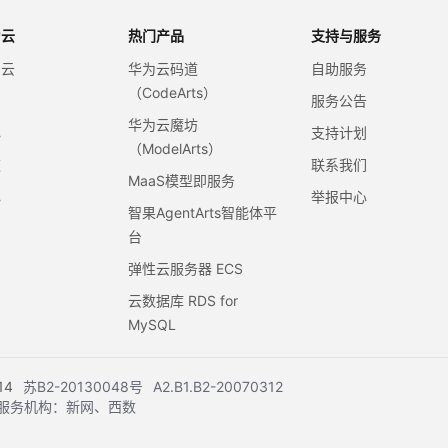
为云
热门产品
支持与服务
为云
华为云码道
自助服务
（CodeArts）
例
服务公告
华为云魔坊
心
支持计划
（ModelArts）
道
联系我们
MaaS模型即服务
心
举报中心
智果AgentArts智能体平
台
弹性云服务器 ECS
云数据库 RDS for
MySQL
14
苏B2-20130048号
A2.B1.B2-20070312
注册服务机构：新网、西数