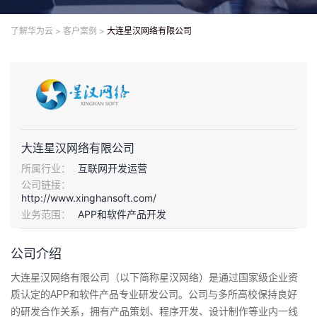
了解华为云
客户案例
大连星汉网络有限公司
大连星汉网络有限公司
所属行业：
互联网开发运营
公司链接：
http://www.xinghansoft.com/
业务范围：
APP和软件产品开发
公司介绍
大连星汉网络有限公司（以下简称星汉网络）是通过国家级企业资
质认定的APP和软件产品专业研发公司。公司与多所高校保持良好
的研发合作关系，拥有产品策划、程序开发、设计制作等业内一线