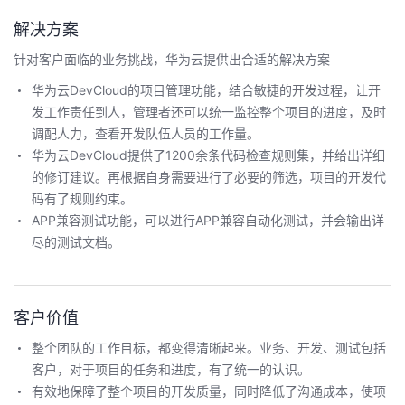
解决方案
针对客户面临的业务挑战，华为云提供出合适的解决方案
华为云DevCloud的项目管理功能，结合敏捷的开发过程，让开
发工作责任到人，管理者还可以统一监控整个项目的进度，及时
调配人力，查看开发队伍人员的工作量。
华为云DevCloud提供了1200余条代码检查规则集，并给出详细
的修订建议。再根据自身需要进行了必要的筛选，项目的开发代
码有了规则约束。
APP兼容测试功能，可以进行APP兼容自动化测试，并会输出详
尽的测试文档。
客户价值
整个团队的工作目标，都变得清晰起来。业务、开发、测试包括
客户，对于项目的任务和进度，有了统一的认识。
有效地保障了整个项目的开发质量，同时降低了沟通成本，使项