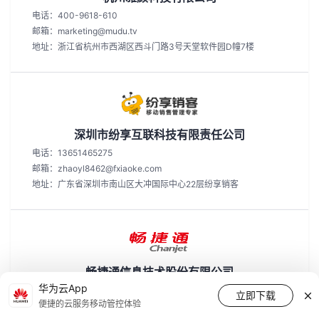
电话：400-9618-610
邮箱：marketing@mudu.tv
地址：浙江省杭州市西湖区西斗门路3号天堂软件园D幢7楼
深圳市纷享互联科技有限责任公司
电话：13651465275
邮箱：zhaoyl8462@fxiaoke.com
地址：广东省深圳市南山区大冲国际中心22层纷享销客
畅捷通信息技术股份有限公司
华为云App
电话：18910888818
立即下载
便捷的云服务移动管控体验
邮箱：zhanglianjiang@chanjet.com