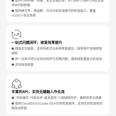
● 提供代码风格、质量、安全全面检查，从Clean Code七特征全面
评估代码质量
● 提供跨文件、跨函数、污点分析的深度代码检查能力，覆盖
10000+安全场景
一站式问题闭环，修复效率提升
● 精准定位缺陷、支持导航式分析和修复建议，指导用户快速修复
缺陷
● 同一仓库不同分支自动同步已忽略问题，避免缺陷重复分析成本
● 支持自动修复
丰富的API，支持无缝融入作业流
● “代码编写-代码合并-版本发布”三层缺陷防护，兼顾效率与质量
● 提供CloudIDE\VSCode\ IDEA代码检查插件，支持实时检查和问
题自动修复