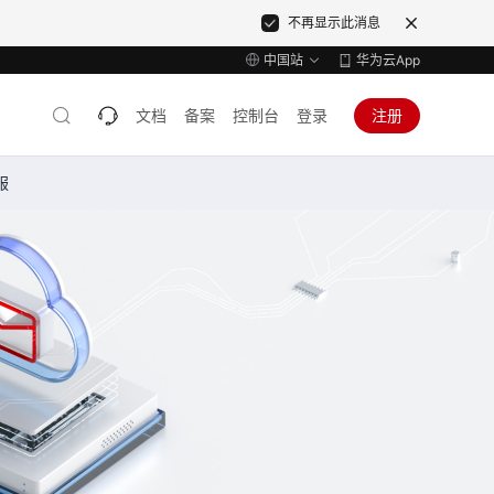
不再显示此消息
中国站
华为云App
文档
备案
控制台
登录
注册
服