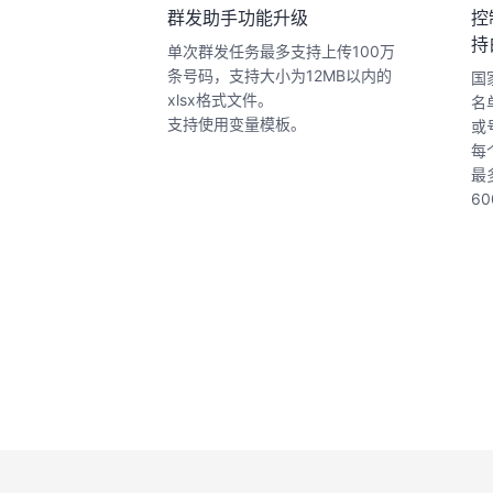
新增数量限制
群发助手功能升级
控
持
支持创建200
单次群发任务最多支持上传100万
模板，如需扩大
条号码，支持大小为12MB以内的
国
或联系客户经理
xlsx格式文件。
名
支持使用变量模板。
或
每
最
6