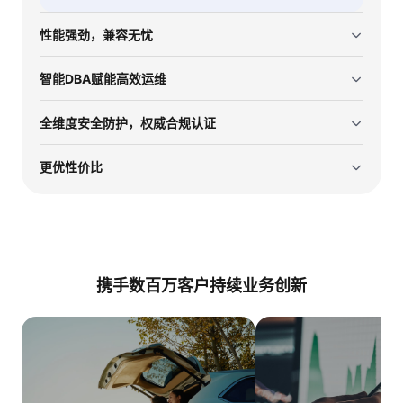
性能强劲，兼容无忧
智能DBA赋能高效运维
全维度安全防护，权威合规认证
更优性价比
携手数百万客户持续业务创新