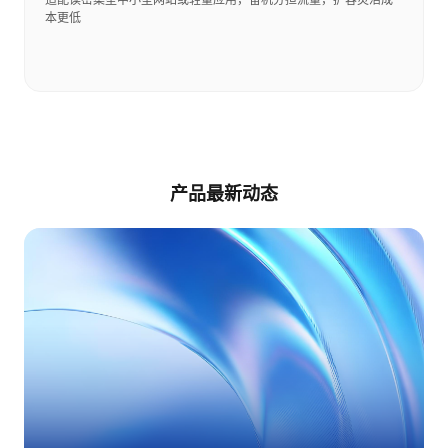
本更低
产品最新动态