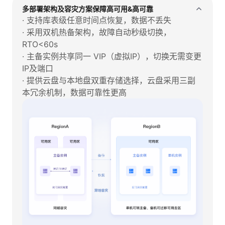
多部署架构及容灾方案保障高可用&高可靠
· 支持库表级任意时间点恢复，数据不丢失
· 采用双机热备架构，故障自动秒级切换，
RTO<60s
· 主备实例共享同一 VIP（虚拟IP），切换无需变更
IP及端口
· 提供云盘与本地盘双重存储选择，云盘采用三副
本冗余机制，数据可靠性更高