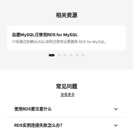
相关资源
自建MySQL迁移到RDS for MySQL
介绍通过自建MySQL如何迁移到云数据库 RDS for MySQL。
常见问题
查看更多
使用RDS要注意什么
RDS实例连接失败怎么办？