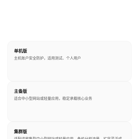
单机版
主机账户安全防护，适用测试、个人用户
主备版
适合中小型网站或轻量应用，稳定承载核心业务
集群版
适配读密集型中小型网站或轻量应用，备机分担流量，扩容灵活成