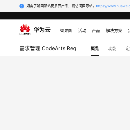
如需了解国际站更多云产品，请访问国际站。
https://www.huaweic
智果园
活动
产品
解决方案
需求管理 CodeArts Req
概览
功能
定