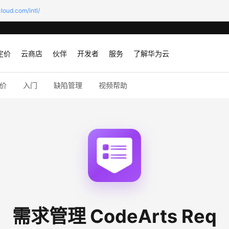
loud.com/intl/
定价
云商店
伙伴
开发者
服务
了解华为云
价
入门
缺陷管理
视频帮助
需求管理 CodeArts Req