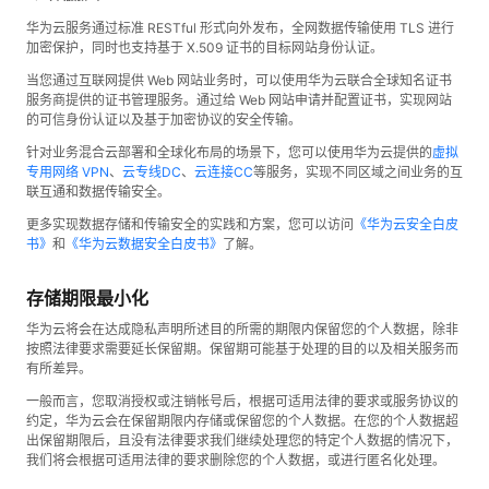
华为云服务通过标准 RESTful 形式向外发布，全网数据传输使用 TLS 进行
加密保护，同时也支持基于 X.509 证书的目标网站身份认证。
当您通过互联网提供 Web 网站业务时，可以使用华为云联合全球知名证书
服务商提供的证书管理服务。通过给 Web 网站申请并配置证书，实现网站
的可信身份认证以及基于加密协议的安全传输。
针对业务混合云部署和全球化布局的场景下，您可以使用华为云提供的
虚拟
专用网络 VPN
、
云专线DC
、
云连接CC
等服务，实现不同区域之间业务的互
联互通和数据传输安全。
更多实现数据存储和传输安全的实践和方案，您可以访问
《华为云安全白皮
书》
和
《华为云数据安全白皮书》
了解。
存储期限最小化
华为云将会在达成隐私声明所述目的所需的期限内保留您的个人数据，除非
按照法律要求需要延长保留期。保留期可能基于处理的目的以及相关服务而
有所差异。
一般而言，您取消授权或注销帐号后，根据可适用法律的要求或服务协议的
约定，华为云会在保留期限内存储或保留您的个人数据。在您的个人数据超
出保留期限后，且没有法律要求我们继续处理您的特定个人数据的情况下，
我们将会根据可适用法律的要求删除您的个人数据，或进行匿名化处理。