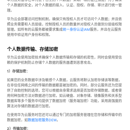
个人数据的安全，对个人数据的接入、认证、授权、存储、审计进行统一管
理。
华为云会部署访问控制机制，确保只有授权人员才可访问个人数据；并且依
照业务需要和人员层级，控制授权人员的数量并对授权人员做到分层级权限
管理。如所有的云服务都被要求集成
统一身份认证IAM
服务，并且在云服务
使用中验证用户身份和权限。
个人数据传输、存储加密
华为云会使用加密技术确保个人数据传输和存储的机密性，同时会使用受信
赖的保护机制防止存储个人数据的服务器遭到恶意攻击。
1）存储加密：
如果您的业务数据中涉及敏感个人数据，云服务将默认加密存储该等数据，
在非信任网络之间的传输的数据都是被加密的。同时，部分云服务还为您提
供了自助控制的选项，您可以根据自身需求选择是否加密存储数据，或者使
用何种加密方法对数据进行加密。如云硬盘、对象存储、镜像服务和关系型
数据库等多个服务中均提供了数据加密（服务端加密）功能，采用高强度的
算法对存储的数据进行加密。
在使用华为云服务时您还可以通过专门的加密服务管理在您存储和传输中的
数据加密，如
数据加密服务DEW
。
2）传输加密：