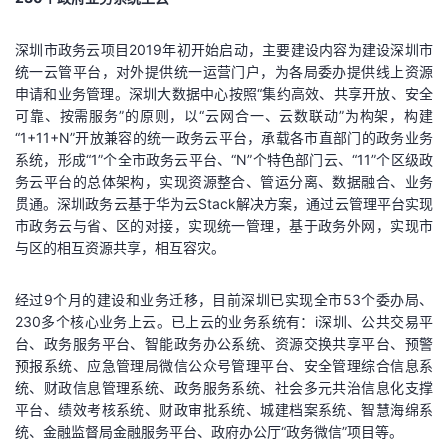
深圳市政务云项目2019年初开始启动，主要建设内容为建设深圳市
统一云管平台，对外提供统一运营门户，为各局委办提供线上资源
申请和业务管理。深圳大数据中心按照“集约高效、共享开放、安全
可靠、按需服务”的原则，以“云网合一、云数联动”为构架，构建
“1+11+N”开放兼容的统一政务云平台，承载各市直部门的政务业务
系统，形成“1”个全市政务云平台、“N”个特色部门云、“11”个区级政
务云平台的总体架构，实现资源整合、管运分离、数据融合、业务
贯通。深圳政务云基于华为云Stack解决方案，通过云管理平台实现
市政务云与省、区的对接，实现统一管理，基于政务外网，实现市
与区的相互资源共享，相互容灾。
经过9个月的建设和业务迁移，目前深圳已实现全市53个委办局、
230多个核心业务上云。已上云的业务系统有：i深圳、公共交易平
台、政务服务平台、智能政务办公系统、资源交换共享平台、预警
预报系统、应急管理局微信公众号管理平台、安全管理综合信息系
统、财政信息管理系统、政务服务系统、社会多元共治信息化支撑
平台、绩效考核系统、财政审批系统、城建档案系统、智慧海绵系
统、金融监督局金融服务平台、政府办公厅“政务微信”项目等。