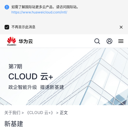
如需了解国际站更多云产品，请访问国际站。
https://www.huaweicloud.com/intl/
不再显示此消息
关于我们
>
《CLOUD 云+》
>
正文
新基建