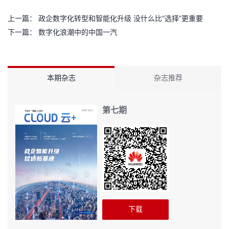
上一篇：
政企数字化转型和智能化升级 没什么比“选择”更重要
下一篇：
数字化浪潮中的中国一汽
本期杂志
杂志推荐
第七期
下载