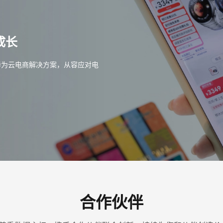
成长
华为云电商解决方案，从容应对电
合作伙伴