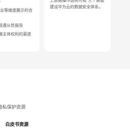
：
上数据操作透明可视”三个层面
建设华为云的数据安全体系。
/行业等维度展示的合
合规遵从性报告
数据主体权利的渠道
隐私保护资源
白皮书资源