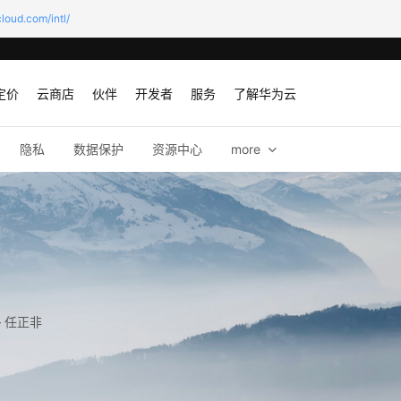
loud.com/intl/
定价
云商店
伙伴
开发者
服务
了解华为云
隐私
数据保护
资源中心
more
 任正非