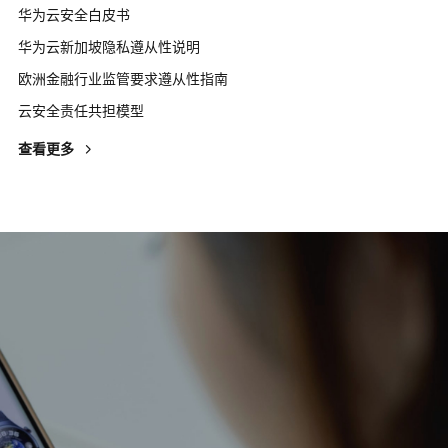
华为云安全白皮书
华为云新加坡隐私遵从性说明
欧洲金融行业监管要求遵从性指南
云安全责任共担模型
查看更多