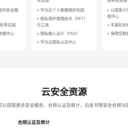
秀实践：
指导和资源
稳定的安全服
• 华为云个人数据保护实践
• 以国家
规中心
• 隐私保护增强技术（PET）
/优秀实践
与工具
• 丰富的
数据中心
• 隐私融入设计（PbD）
• 保障您
• 华为云隐私认证中心
云安全资源
可以获取更多安全服务、合规认证及审计、白皮书等安全合规与
合规认证及审计