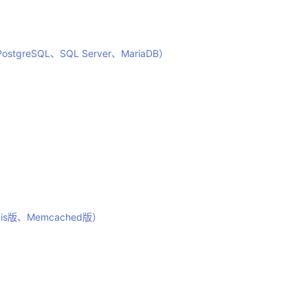
tgreSQL、SQL Server、MariaDB）
s版、Memcached版）