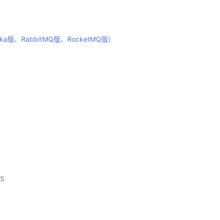
a版、RabbitMQ版、RocketMQ版）
S