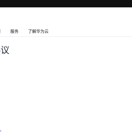
者
服务
了解华为云
协议
h