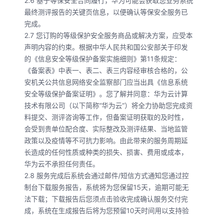
2.6 基于等保安全合同履行，华为可能会获取您业务系统
最终测评报告的关键页信息，以便确认等保安全服务已
完成。
2.7 您订购的等级保护安全服务商品或解决方案，应受本
声明内容的约束。根据中华人民共和国公安部关于印发
的《信息安全等级保护备案实施细则》第11条规定：
《备案表》中表一、表二、表三内容经审核合格的，公
安机关公共信息网络安全监察部门应当出具《信息系统
安全等级保护备案证明》。您了解并同意：华为云计算
技术有限公司（以下简称“华为云”）将全力协助您完成资
料提交、测评咨询等工作，但备案证明获取的及时性，
会受到贵单位配合度、实际整改及测评结果、当地监管
政策以及疫情等不可抗力影响。由此带来的服务周期延
长造成的任何性质或种类的损失、损害、费用或成本，
华为云不承担任何责任。
2.8 服务完成后系统会通过邮件/短信方式通知您通过控
制台下载服务报告，系统将为您保留15天，逾期可能无
法下载；下载报告后您须点击验收完成确认服务交付完
成，系统在生成报告后将为您预留10天时间用以支持验