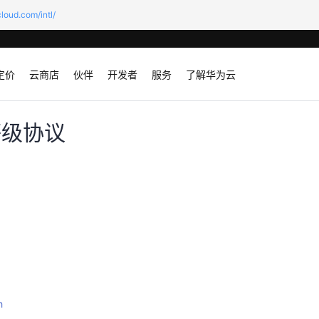
loud.com/intl/
定价
云商店
伙伴
开发者
服务
了解华为云
等级协议
h