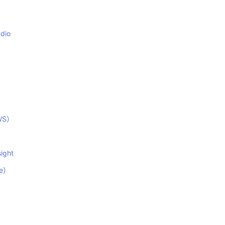
dio
WS）
ight
e）