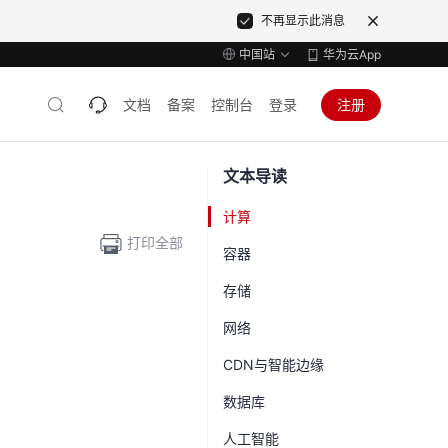
不再显示此消息
中国站
华为云App
文档
备案
控制台
登录
注册
文本导读
计算
打印全部
容器
存储
网络
CDN与智能边缘
数据库
人工智能