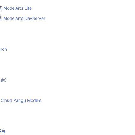
delArts Lite
delArts DevServer
rch
要素）
oud Pangu Models
平台